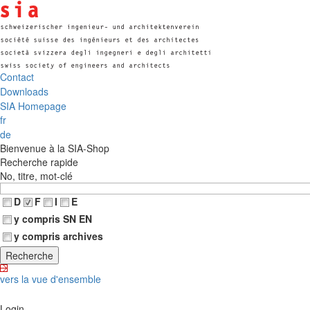
Contact
Downloads
SIA Homepage
fr
de
Bienvenue à la SIA-Shop
Recherche rapide
No, titre, mot-clé
D
F
I
E
y compris SN EN
y compris archives
vers la vue d'ensemble
Login