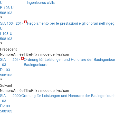
U
ingénieures civils
F-103-U
508103
?
SIA 103-
2014
Regolamento per le prestazioni e gli onorari nell’ingegn
U
I-103-U
508103
?
Précédent
Nombre
Année
Titre
Prix / mode de livraison
SIA
2014
Ordnung für Leistungen und Honorare der Bauingenieu
103
Bauingenieure
D-103
508103
?
Suivant
Nombre
Année
Titre
Prix / mode de livraison
SIA
2020
Ordnung für Leistungen und Honorare der Bauingenieuri
103
D-103
508103