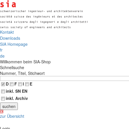
Kontakt
Downloads
SIA Homepage
fr
de
Willkommen beim SIA-Shop
Schnellsuche
Nummer, Titel, Stichwort
D
F
I
E
inkl. SN EN
inkl. Archiv
zur Übersicht
Login