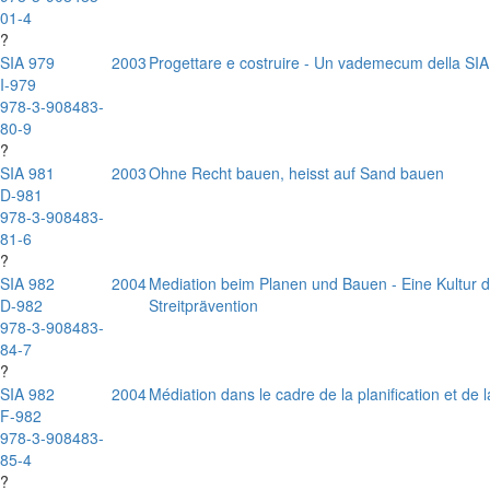
01-4
?
SIA 979
2003
Progettare e costruire - Un vademecum della SIA 
I-979
978-3-908483-
80-9
?
SIA 981
2003
Ohne Recht bauen, heisst auf Sand bauen
D-981
978-3-908483-
81-6
?
SIA 982
2004
Mediation beim Planen und Bauen - Eine Kultur d
D-982
Streitprävention
978-3-908483-
84-7
?
SIA 982
2004
Médiation dans le cadre de la planification et de 
F-982
978-3-908483-
85-4
?