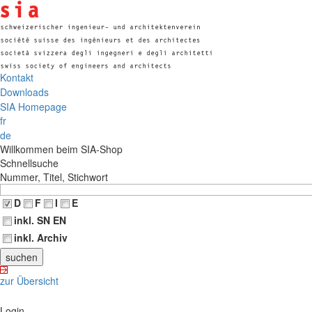
Kontakt
Downloads
SIA Homepage
fr
de
Willkommen beim SIA-Shop
Schnellsuche
Nummer, Titel, Stichwort
D
F
I
E
inkl. SN EN
inkl. Archiv
zur Übersicht
Login