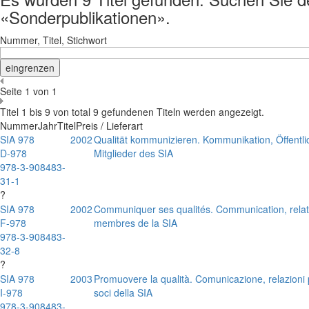
«Sonderpublikationen».
Nummer, Titel, Stichwort
Seite 1 von 1
Titel 1 bis 9 von total 9 gefundenen Titeln werden angezeigt.
Nummer
Jahr
Titel
Preis / Lieferart
SIA 978
2002
Qualität kommunizieren. Kommunikation, Öffentl
D-978
Mitglieder des SIA
978-3-908483-
31-1
?
SIA 978
2002
Communiquer ses qualités. Communication, relatio
F-978
membres de la SIA
978-3-908483-
32-8
?
SIA 978
2003
Promuovere la qualità. Comunicazione, relazioni p
I-978
soci della SIA
978-3-908483-