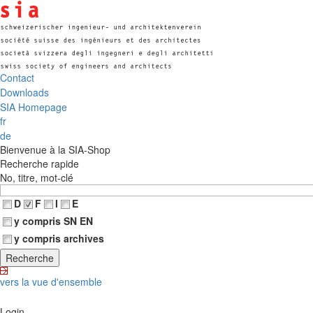
Contact
Downloads
SIA Homepage
fr
de
Bienvenue à la SIA-Shop
Recherche rapide
No, titre, mot-clé
D
F
I
E
y compris SN EN
y compris archives
vers la vue d'ensemble
Login