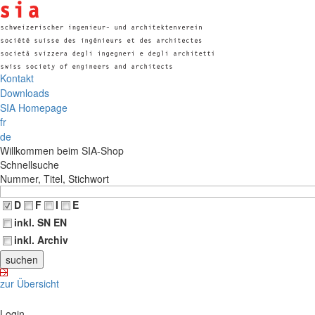
Kontakt
Downloads
SIA Homepage
fr
de
Willkommen beim SIA-Shop
Schnellsuche
Nummer, Titel, Stichwort
D
F
I
E
inkl. SN EN
inkl. Archiv
zur Übersicht
Login