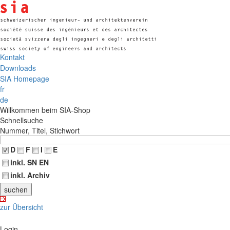
Kontakt
Downloads
SIA Homepage
fr
de
Willkommen beim SIA-Shop
Schnellsuche
Nummer, Titel, Stichwort
D
F
I
E
inkl. SN EN
inkl. Archiv
zur Übersicht
Login