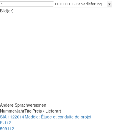
Bild(er)
Andere Sprachversionen
Nummer
Jahr
Titel
Preis / Lieferart
SIA 112
2014
Modèle: Étude et conduite de projet
F-112
509112