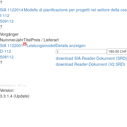
?
SIA 112
2014
Modello di pianificazione per progetti nel settore della co
I-112
509112
?
Vorgänger
Nummer
Jahr
Titel
Preis / Lieferart
SIA 112
2001
Leistungsmodell
Details anzeigen
D-112
508112
download SIA-Reader-Dokument (SRD)
?
download Reader-Dokument (V2.SRD)
Aufbereitet in: 167 ms;
Version:
3.3.1.4 (Update)