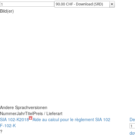
Bild(er)
Andere Sprachversionen
Nummer
Jahr
Titel
Preis / Lieferart
SIA 102-K
2018
Aide au calcul pour le règlement SIA 102
De
F-102-K
?
do