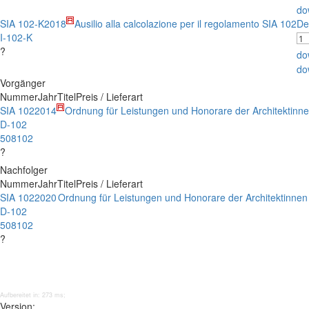
do
SIA 102-K
2018
Ausilio alla calcolazione per il regolamento SIA 102
De
I-102-K
?
do
do
Vorgänger
Nummer
Jahr
Titel
Preis / Lieferart
SIA 102
2014
Ordnung für Leistungen und Honorare der Architektinne
D-102
508102
?
Nachfolger
Nummer
Jahr
Titel
Preis / Lieferart
SIA 102
2020
Ordnung für Leistungen und Honorare der Architektinnen
D-102
508102
?
Aufbereitet in: 273 ms;
Version: