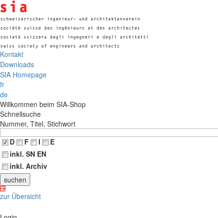
Kontakt
Downloads
SIA Homepage
fr
de
Willkommen beim SIA-Shop
Schnellsuche
Nummer, Titel, Stichwort
D
F
I
E
inkl. SN EN
inkl. Archiv
zur Übersicht
Login