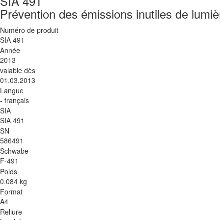
SIA 491
Prévention des émissions inutiles de lumièr
Numéro de produit
SIA 491
Année
2013
valable dès
01.03.2013
Langue
- français
SIA
SIA 491
SN
586491
Schwabe
F-491
Poids
0.084 kg
Format
A4
Reliure