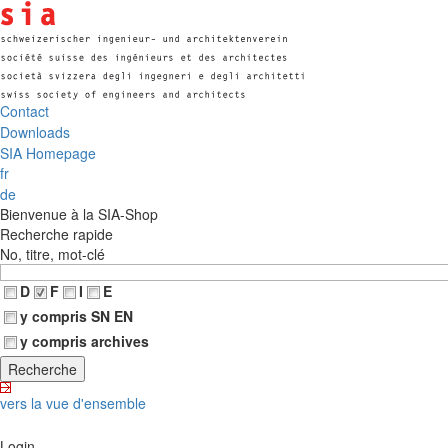
Contact
Downloads
SIA Homepage
fr
de
Bienvenue à la SIA-Shop
Recherche rapide
No, titre, mot-clé
D
F
I
E
y compris SN EN
y compris archives
vers la vue d'ensemble
Login