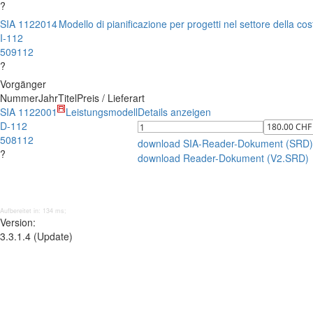
?
SIA 112
2014
Modello di pianificazione per progetti nel settore della co
I-112
509112
?
Vorgänger
Nummer
Jahr
Titel
Preis / Lieferart
SIA 112
2001
Leistungsmodell
Details anzeigen
D-112
508112
download SIA-Reader-Dokument (SRD)
?
download Reader-Dokument (V2.SRD)
Aufbereitet in: 134 ms;
Version:
3.3.1.4 (Update)