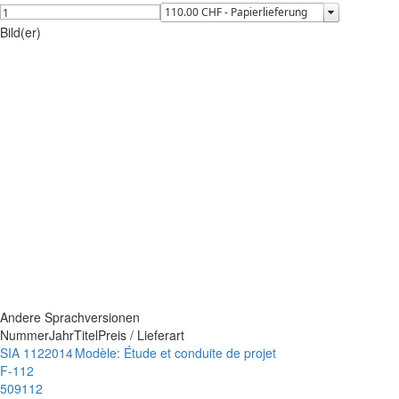
Bild(er)
Andere Sprachversionen
Nummer
Jahr
Titel
Preis / Lieferart
SIA 112
2014
Modèle: Étude et conduite de projet
F-112
509112