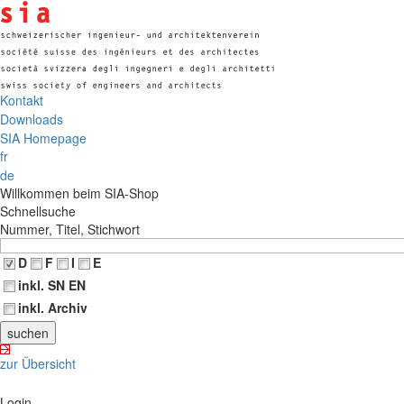
Kontakt
Downloads
SIA Homepage
fr
de
Willkommen beim SIA-Shop
Schnellsuche
Nummer, Titel, Stichwort
D
F
I
E
inkl. SN EN
inkl. Archiv
zur Übersicht
Login