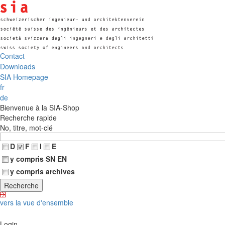
Contact
Downloads
SIA Homepage
fr
de
Bienvenue à la SIA-Shop
Recherche rapide
No, titre, mot-clé
D
F
I
E
y compris SN EN
y compris archives
vers la vue d'ensemble
Login