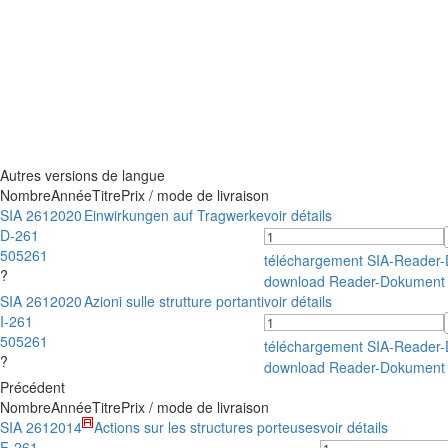
Autres versions de langue
Nombre
Année
Titre
Prix / mode de livraison
SIA 261
2020
Einwirkungen auf Tragwerke
voir détails
D-261
505261
téléchargement SIA-Reader
?
download Reader-Dokument
SIA 261
2020
Azioni sulle strutture portanti
voir détails
I-261
505261
téléchargement SIA-Reader
?
download Reader-Dokument
Précédent
Nombre
Année
Titre
Prix / mode de livraison
SIA 261
2014
Actions sur les structures porteuses
voir détails
F-261