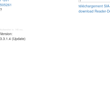
505261
téléchargement SI
?
download Reader-D
Aufbereitet in: 140 ms;
Version:
3.3.1.4 (Update)