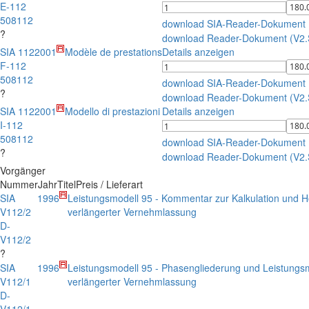
E-112
508112
download SIA-Reader-Dokument
?
download Reader-Dokument (V2
SIA 112
2001
Modèle de prestations
Details anzeigen
F-112
508112
download SIA-Reader-Dokument
?
download Reader-Dokument (V2
SIA 112
2001
Modello di prestazioni
Details anzeigen
I-112
508112
download SIA-Reader-Dokument
?
download Reader-Dokument (V2
Vorgänger
Nummer
Jahr
Titel
Preis / Lieferart
SIA
1996
Leistungsmodell 95 - Kommentar zur Kalkulation und H
V112/2
verlängerter Vernehmlassung
D-
V112/2
?
SIA
1996
Leistungsmodell 95 - Phasengliederung und Leistungs
V112/1
verlängerter Vernehmlassung
D-