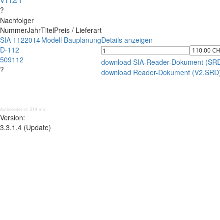
V112/1
?
Nachfolger
Nummer
Jahr
Titel
Preis / Lieferart
SIA 112
2014
Modell Bauplanung
Details anzeigen
D-112
509112
download SIA-Reader-Dokument (SR
?
download Reader-Dokument (V2.SRD
Aufbereitet in: 219 ms;
Version:
3.3.1.4 (Update)