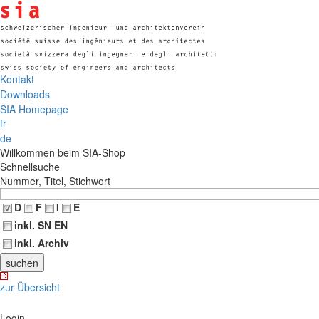
Kontakt
Downloads
SIA Homepage
fr
de
Willkommen beim SIA-Shop
Schnellsuche
Nummer, Titel, Stichwort
D
F
I
E
inkl. SN EN
inkl. Archiv
zur Übersicht
Login