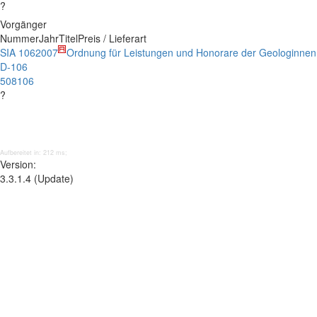
?
Vorgänger
Nummer
Jahr
Titel
Preis / Lieferart
SIA 106
2007
Ordnung für Leistungen und Honorare der Geologinne
D-106
508106
?
Aufbereitet in: 212 ms;
Version:
3.3.1.4 (Update)