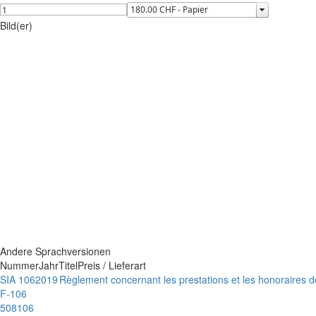
Bild(er)
Andere Sprachversionen
Nummer
Jahr
Titel
Preis / Lieferart
SIA 106
2019
Règlement concernant les prestations et les honoraires 
F-106
508106