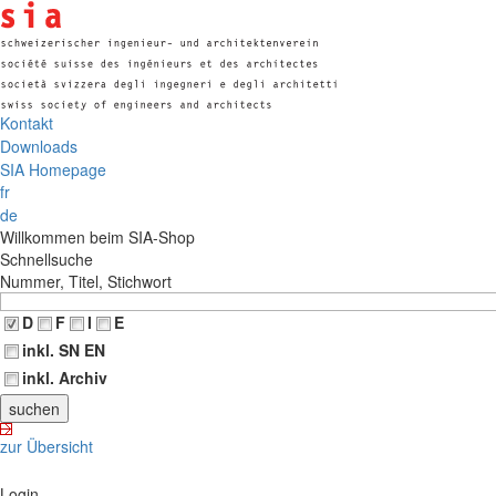
Kontakt
Downloads
SIA Homepage
fr
de
Willkommen beim SIA-Shop
Schnellsuche
Nummer, Titel, Stichwort
D
F
I
E
inkl. SN EN
inkl. Archiv
zur Übersicht
Login