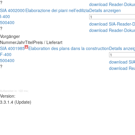
?
download Reader-Doku
SIA 400
2000
Elaborazione dei piani nell’edilizia
Details anzeigen
I-400
500400
download SIA-Reader-
?
download Reader-Doku
Vorgänger
Nummer
Jahr
Titel
Preis / Lieferart
SIA 400
1985
Elaboration des plans dans la construction
Details anzei
F-400
500400
download SI
?
download Re
Aufbereitet in: 122 ms;
Version:
3.3.1.4 (Update)