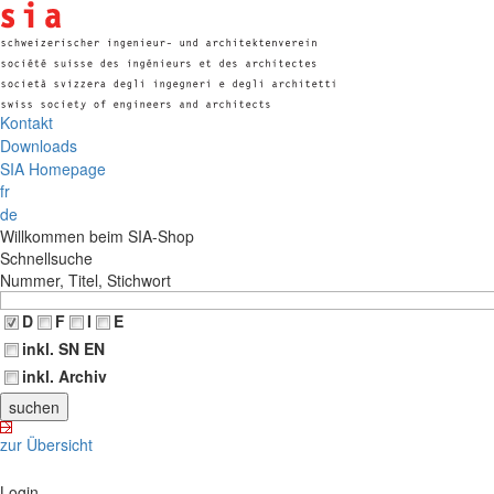
Kontakt
Downloads
SIA Homepage
fr
de
Willkommen beim SIA-Shop
Schnellsuche
Nummer, Titel, Stichwort
D
F
I
E
inkl. SN EN
inkl. Archiv
zur Übersicht
Login