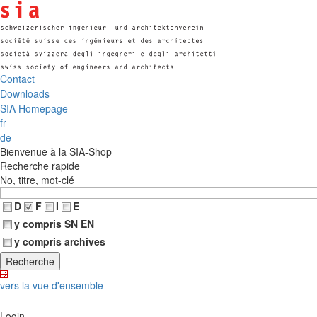
Contact
Downloads
SIA Homepage
fr
de
Bienvenue à la SIA-Shop
Recherche rapide
No, titre, mot-clé
D
F
I
E
y compris SN EN
y compris archives
vers la vue d'ensemble
Login