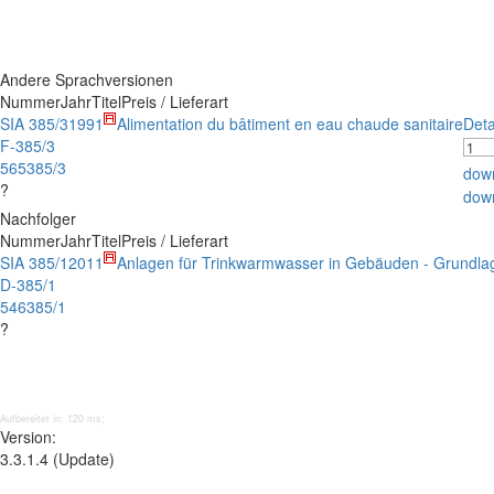
Andere Sprachversionen
Nummer
Jahr
Titel
Preis / Lieferart
SIA 385/3
1991
Alimentation du bâtiment en eau chaude sanitaire
Deta
F-385/3
565385/3
dow
?
dow
Nachfolger
Nummer
Jahr
Titel
Preis / Lieferart
SIA 385/1
2011
Anlagen für Trinkwarmwasser in Gebäuden - Grundl
D-385/1
546385/1
?
Aufbereitet in: 120 ms;
Version:
3.3.1.4 (Update)