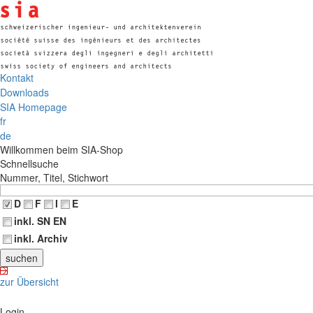
Kontakt
Downloads
SIA Homepage
fr
de
Willkommen beim SIA-Shop
Schnellsuche
Nummer, Titel, Stichwort
D
F
I
E
inkl. SN EN
inkl. Archiv
zur Übersicht
Login