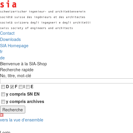
Contact
Downloads
SIA Homepage
fr
de
Bienvenue à la SIA-Shop
Recherche rapide
No, titre, mot-clé
D
F
I
E
y compris SN EN
y compris archives
vers la vue d'ensemble
Login