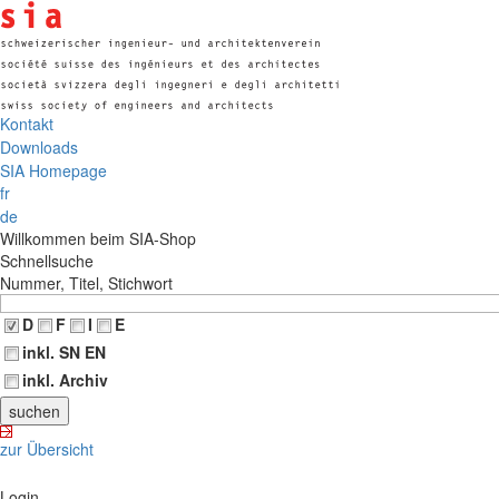
Kontakt
Downloads
SIA Homepage
fr
de
Willkommen beim SIA-Shop
Schnellsuche
Nummer, Titel, Stichwort
D
F
I
E
inkl. SN EN
inkl. Archiv
zur Übersicht
Login