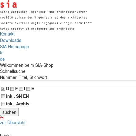
Kontakt
Downloads
SIA Homepage
fr
de
Willkommen beim SIA-Shop
Schnellsuche
Nummer, Titel, Stichwort
D
F
I
E
inkl. SN EN
inkl. Archiv
zur Übersicht
Login