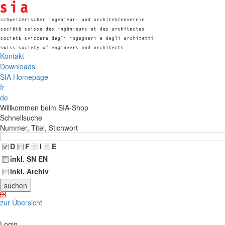
Kontakt
Downloads
SIA Homepage
fr
de
Willkommen beim SIA-Shop
Schnellsuche
Nummer, Titel, Stichwort
D
F
I
E
inkl. SN EN
inkl. Archiv
zur Übersicht
Login