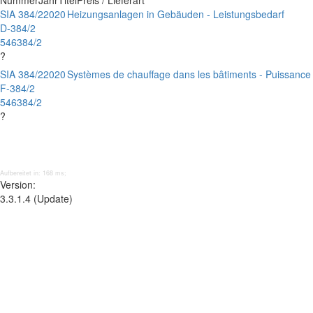
Nummer
Jahr
Titel
Preis / Lieferart
SIA 384/2
2020
Heizungsanlagen in Gebäuden - Leistungsbedarf
D-384/2
546384/2
?
SIA 384/2
2020
Systèmes de chauffage dans les bâtiments - Puissance
F-384/2
546384/2
?
Aufbereitet in: 168 ms;
Version:
3.3.1.4 (Update)