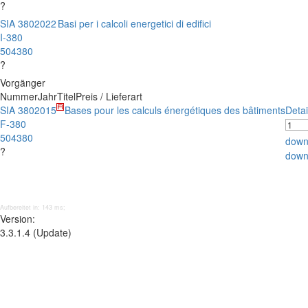
?
SIA 380
2022
Basi per i calcoli energetici di edifici
I-380
504380
?
Vorgänger
Nummer
Jahr
Titel
Preis / Lieferart
SIA 380
2015
Bases pour les calculs énergétiques des bâtiments
Detai
F-380
504380
down
?
down
Aufbereitet in: 143 ms;
Version:
3.3.1.4 (Update)