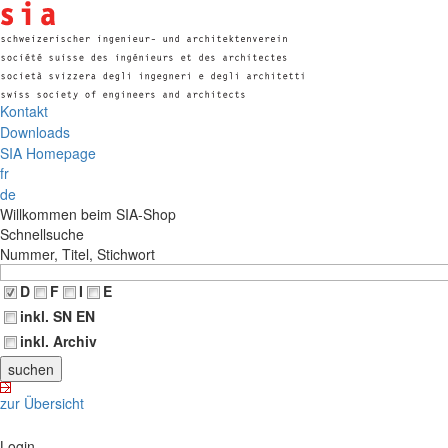
Kontakt
Downloads
SIA Homepage
fr
de
Willkommen beim SIA-Shop
Schnellsuche
Nummer, Titel, Stichwort
D
F
I
E
inkl. SN EN
inkl. Archiv
zur Übersicht
Login