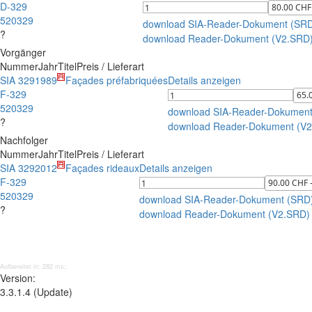
D-329
520329
download SIA-Reader-Dokument (SR
?
download Reader-Dokument (V2.SRD
Vorgänger
Nummer
Jahr
Titel
Preis / Lieferart
SIA 329
1989
Façades préfabriquées
Details anzeigen
F-329
520329
download SIA-Reader-Dokument
?
download Reader-Dokument (V
Nachfolger
Nummer
Jahr
Titel
Preis / Lieferart
SIA 329
2012
Façades rideaux
Details anzeigen
F-329
520329
download SIA-Reader-Dokument (SRD
?
download Reader-Dokument (V2.SRD)
Aufbereitet in: 282 ms;
Version:
3.3.1.4 (Update)