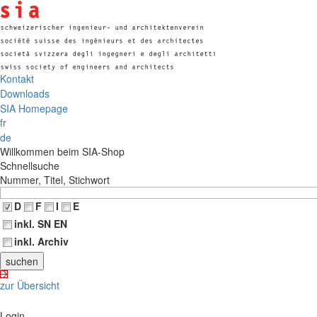
Kontakt
Downloads
SIA Homepage
fr
de
Willkommen beim SIA-Shop
Schnellsuche
Nummer, Titel, Stichwort
D
F
I
E
inkl. SN EN
inkl. Archiv
zur Übersicht
Login