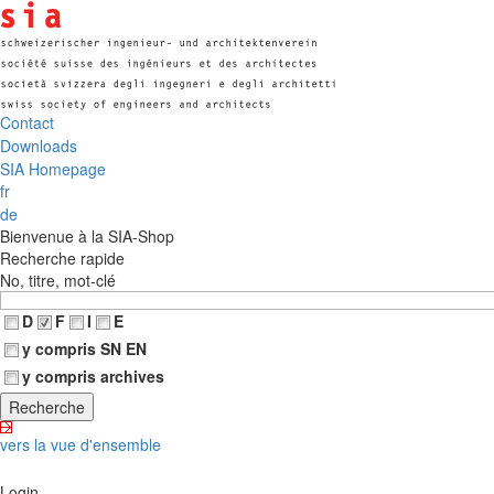
Contact
Downloads
SIA Homepage
fr
de
Bienvenue à la SIA-Shop
Recherche rapide
No, titre, mot-clé
D
F
I
E
y compris SN EN
y compris archives
vers la vue d'ensemble
Login