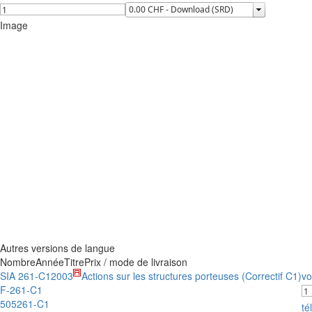
Image
Autres versions de langue
Nombre
Année
Titre
Prix / mode de livraison
SIA 261-C1
2003
Actions sur les structures porteuses (Correctif C1)
vo
F-261-C1
505261-C1
té