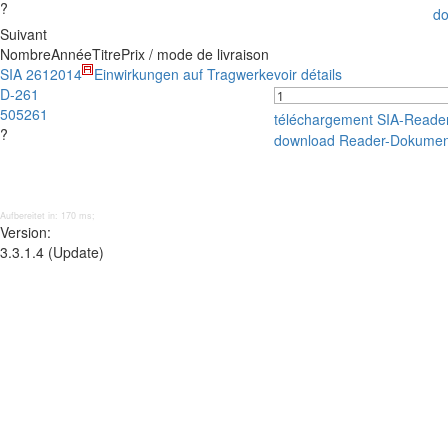
?
do
Suivant
Nombre
Année
Titre
Prix / mode de livraison
SIA 261
2014
Einwirkungen auf Tragwerke
voir détails
D-261
505261
téléchargement SIA-Reade
?
download Reader-Dokumen
Aufbereitet in: 170 ms;
Version:
3.3.1.4 (Update)