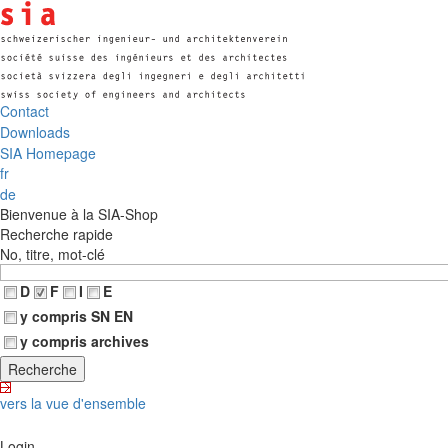
Contact
Downloads
SIA Homepage
fr
de
Bienvenue à la SIA-Shop
Recherche rapide
No, titre, mot-clé
D
F
I
E
y compris SN EN
y compris archives
vers la vue d'ensemble
Login