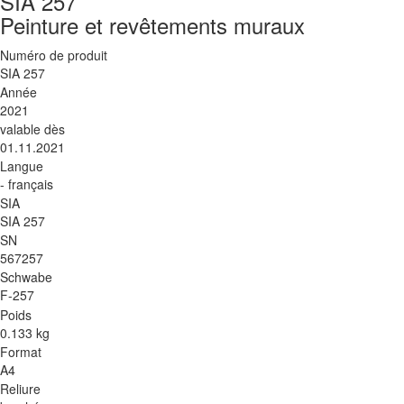
SIA 257
Peinture et revêtements muraux
Numéro de produit
SIA 257
Année
2021
valable dès
01.11.2021
Langue
- français
SIA
SIA 257
SN
567257
Schwabe
F-257
Poids
0.133 kg
Format
A4
Reliure