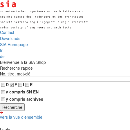
Contact
Downloads
SIA Homepage
fr
de
Bienvenue à la SIA-Shop
Recherche rapide
No, titre, mot-clé
D
F
I
E
y compris SN EN
y compris archives
vers la vue d'ensemble
Login