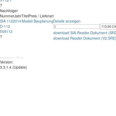
V112/1
?
Nachfolger
Nummer
Jahr
Titel
Preis / Lieferart
SIA 112
2014
Modell Bauplanung
Details anzeigen
D-112
509112
download SIA-Reader-Dokument (SR
?
download Reader-Dokument (V2.SRD
Aufbereitet in: 181 ms;
Version:
3.3.1.4 (Update)