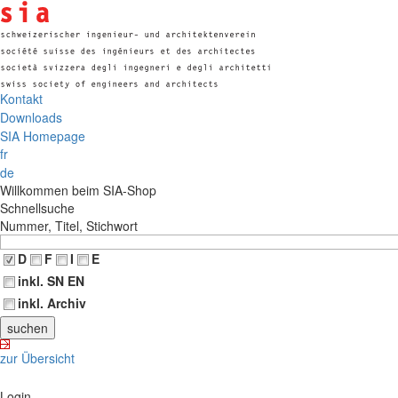
Kontakt
Downloads
SIA Homepage
fr
de
Willkommen beim SIA-Shop
Schnellsuche
Nummer, Titel, Stichwort
D
F
I
E
inkl. SN EN
inkl. Archiv
zur Übersicht
Login