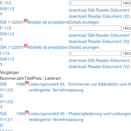
E-112
508112
download SIA-Reader-Dokument
?
download Reader-Dokument (V2
SIA 112
2001
Modèle de prestations
Details anzeigen
F-112
508112
download SIA-Reader-Dokument
?
download Reader-Dokument (V2
SIA 112
2001
Modello di prestazioni
Details anzeigen
I-112
508112
download SIA-Reader-Dokument
?
download Reader-Dokument (V2
Vorgänger
Nummer
Jahr
Titel
Preis / Lieferart
SIA
1996
Leistungsmodell 95 - Kommentar zur Kalkulation und H
V112/2
verlängerter Vernehmlassung
D-
V112/2
?
SIA
1996
Leistungsmodell 95 - Phasengliederung und Leistungs
V112/1
verlängerter Vernehmlassung
D-