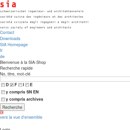
Contact
Downloads
SIA Homepage
fr
de
Bienvenue à la SIA-Shop
Recherche rapide
No, titre, mot-clé
D
F
I
E
y compris SN EN
y compris archives
vers la vue d'ensemble
Login