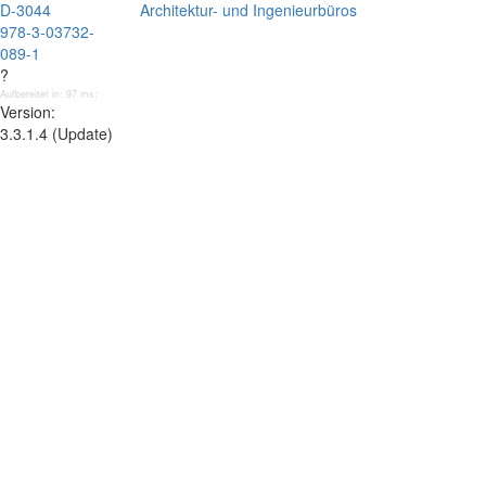
D-3044
Architektur- und Ingenieurbüros
978-3-03732-
089-1
?
Aufbereitet in: 97 ms;
Version:
3.3.1.4 (Update)