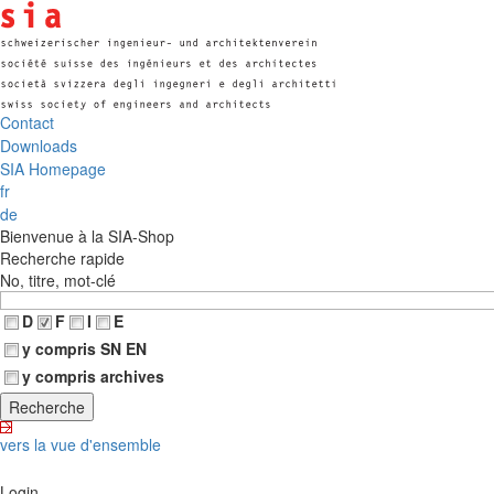
Contact
Downloads
SIA Homepage
fr
de
Bienvenue à la SIA-Shop
Recherche rapide
No, titre, mot-clé
D
F
I
E
y compris SN EN
y compris archives
vers la vue d'ensemble
Login