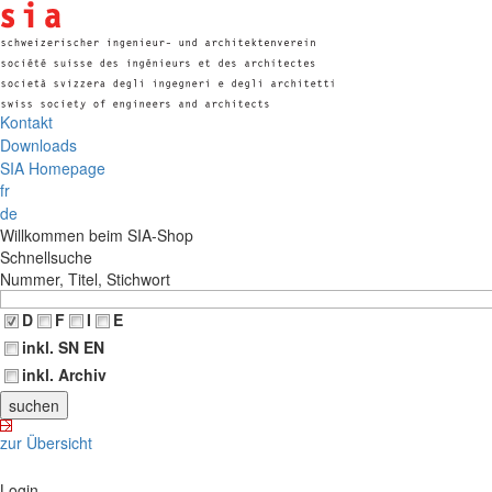
Kontakt
Downloads
SIA Homepage
fr
de
Willkommen beim SIA-Shop
Schnellsuche
Nummer, Titel, Stichwort
D
F
I
E
inkl. SN EN
inkl. Archiv
zur Übersicht
Login