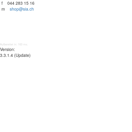
f 044 283 15 16
m
shop@sia.ch
Aufbereitet in: 163 ms;
Version:
3.3.1.4 (Update)