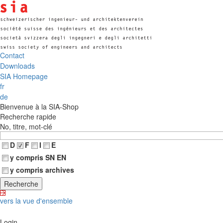
Contact
Downloads
SIA Homepage
fr
de
Bienvenue à la SIA-Shop
Recherche rapide
No, titre, mot-clé
D
F
I
E
y compris SN EN
y compris archives
vers la vue d'ensemble
Login