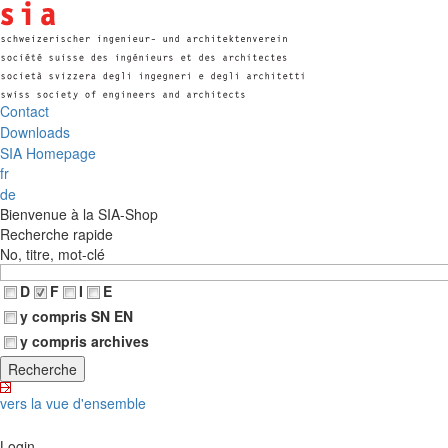
Contact
Downloads
SIA Homepage
fr
de
Bienvenue à la SIA-Shop
Recherche rapide
No, titre, mot-clé
D
F
I
E
y compris SN EN
y compris archives
vers la vue d'ensemble
Login