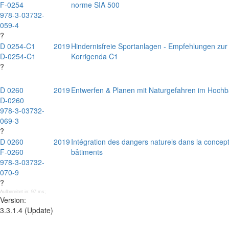
F-0254
norme SIA 500
978-3-03732-
059-4
?
D 0254-C1
2019
Hindernisfreie Sportanlagen - Empfehlungen zu
D-0254-C1
Korrigenda C1
?
D 0260
2019
Entwerfen & Planen mit Naturgefahren im Hoch
D-0260
978-3-03732-
069-3
?
D 0260
2019
Intégration des dangers naturels dans la concepti
F-0260
bâtiments
978-3-03732-
070-9
?
Aufbereitet in: 97 ms;
Version:
3.3.1.4 (Update)