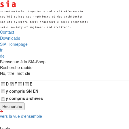
Contact
Downloads
SIA Homepage
fr
de
Bienvenue à la SIA-Shop
Recherche rapide
No, titre, mot-clé
D
F
I
E
y compris SN EN
y compris archives
vers la vue d'ensemble
Login