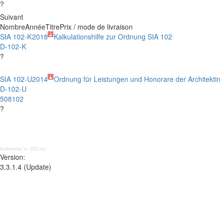
?
Suivant
Nombre
Année
Titre
Prix / mode de livraison
SIA 102-K
2018
Kalkulationshilfe zur Ordnung SIA 102
D-102-K
?
SIA 102-U
2014
Ordnung für Leistungen und Honorare der Architektin
D-102-U
508102
?
Aufbereitet in: 223 ms;
Version:
3.3.1.4 (Update)