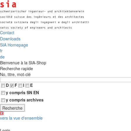
Contact
Downloads
SIA Homepage
fr
de
Bienvenue à la SIA-Shop
Recherche rapide
No, titre, mot-clé
D
F
I
E
y compris SN EN
y compris archives
vers la vue d'ensemble
Login