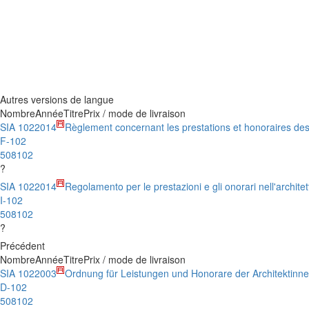
Autres versions de langue
Nombre
Année
Titre
Prix / mode de livraison
SIA 102
2014
Règlement concernant les prestations et honoraires des
F-102
508102
?
SIA 102
2014
Regolamento per le prestazioni e gli onorari nell'architet
I-102
508102
?
Précédent
Nombre
Année
Titre
Prix / mode de livraison
SIA 102
2003
Ordnung für Leistungen und Honorare der Architektinne
D-102
508102