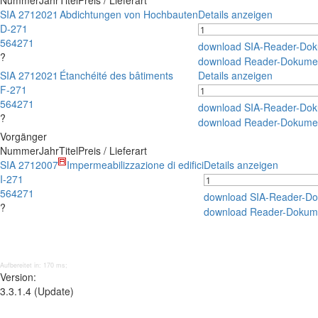
Nummer
Jahr
Titel
Preis / Lieferart
SIA 271
2021
Abdichtungen von Hochbauten
Details anzeigen
D-271
564271
download SIA-Reader-Do
?
download Reader-Dokume
SIA 271
2021
Étanchéité des bâtiments
Details anzeigen
F-271
564271
download SIA-Reader-Do
?
download Reader-Dokume
Vorgänger
Nummer
Jahr
Titel
Preis / Lieferart
SIA 271
2007
Impermeabilizzazione di edifici
Details anzeigen
I-271
564271
download SIA-Reader-D
?
download Reader-Dokum
Aufbereitet in: 170 ms;
Version:
3.3.1.4 (Update)