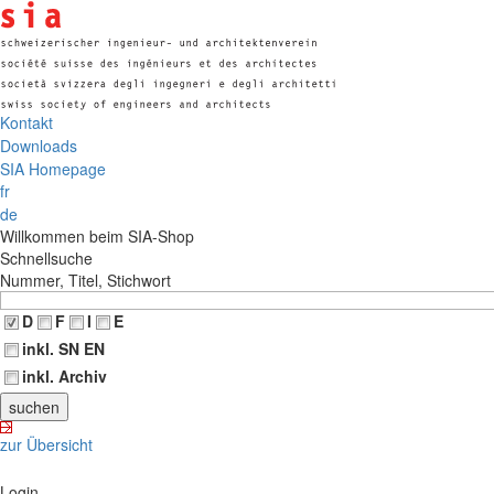
Kontakt
Downloads
SIA Homepage
fr
de
Willkommen beim SIA-Shop
Schnellsuche
Nummer, Titel, Stichwort
D
F
I
E
inkl. SN EN
inkl. Archiv
zur Übersicht
Login