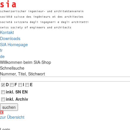
Kontakt
Downloads
SIA Homepage
fr
de
Willkommen beim SIA-Shop
Schnellsuche
Nummer, Titel, Stichwort
D
F
I
E
inkl. SN EN
inkl. Archiv
zur Übersicht
Login