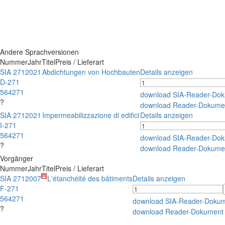
Andere Sprachversionen
Nummer
Jahr
Titel
Preis / Lieferart
SIA 271
2021
Abdichtungen von Hochbauten
Details anzeigen
D-271
564271
download SIA-Reader-Do
?
download Reader-Dokume
SIA 271
2021
Impermeabilizzazione di edifici
Details anzeigen
I-271
564271
download SIA-Reader-Do
?
download Reader-Dokume
Vorgänger
Nummer
Jahr
Titel
Preis / Lieferart
SIA 271
2007
L'étanchéité des bâtiments
Details anzeigen
F-271
564271
download SIA-Reader-Doku
?
download Reader-Dokument