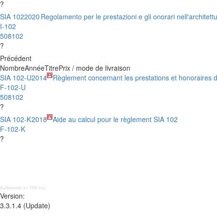
?
SIA 102
2020
Regolamento per le prestazioni e gli onorari nell'architett
I-102
508102
?
Précédent
Nombre
Année
Titre
Prix / mode de livraison
SIA 102-U
2014
Règlement concernant les prestations et honoraires d
F-102-U
508102
?
SIA 102-K
2018
Aide au calcul pour le règlement SIA 102
F-102-K
?
Aufbereitet in: 198 ms;
Version:
3.3.1.4 (Update)