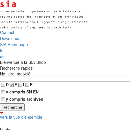
Contact
Downloads
SIA Homepage
fr
de
Bienvenue à la SIA-Shop
Recherche rapide
No, titre, mot-clé
D
F
I
E
y compris SN EN
y compris archives
vers la vue d'ensemble
Login