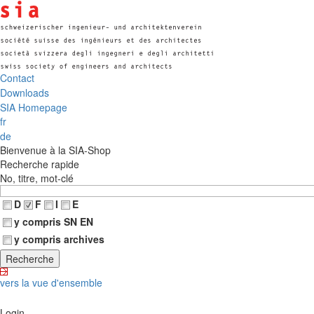
Contact
Downloads
SIA Homepage
fr
de
Bienvenue à la SIA-Shop
Recherche rapide
No, titre, mot-clé
D
F
I
E
y compris SN EN
y compris archives
vers la vue d'ensemble
Login