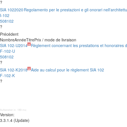
?
SIA 102
2020
Regolamento per le prestazioni e gli onorari nell'architett
I-102
508102
?
Précédent
Nombre
Année
Titre
Prix / mode de livraison
SIA 102-U
2014
Règlement concernant les prestations et honoraires d
F-102-U
508102
?
SIA 102-K
2018
Aide au calcul pour le règlement SIA 102
F-102-K
?
Aufbereitet in: 189 ms;
Version:
3.3.1.4 (Update)