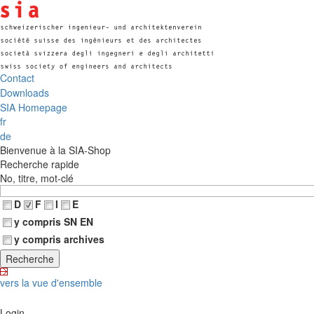
Contact
Downloads
SIA Homepage
fr
de
Bienvenue à la SIA-Shop
Recherche rapide
No, titre, mot-clé
D
F
I
E
y compris SN EN
y compris archives
vers la vue d'ensemble
Login