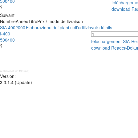
500400
téléchargem
?
download Re
Suivant
Nombre
Année
Titre
Prix / mode de livraison
SIA 400
2000
Elaborazione dei piani nell’edilizia
voir détails
I-400
500400
téléchargement SIA-Re
?
download Reader-Doku
Aufbereitet in: 198 ms;
Version:
3.3.1.4 (Update)