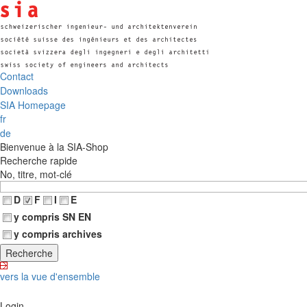
Contact
Downloads
SIA Homepage
fr
de
Bienvenue à la SIA-Shop
Recherche rapide
No, titre, mot-clé
D
F
I
E
y compris SN EN
y compris archives
vers la vue d'ensemble
Login