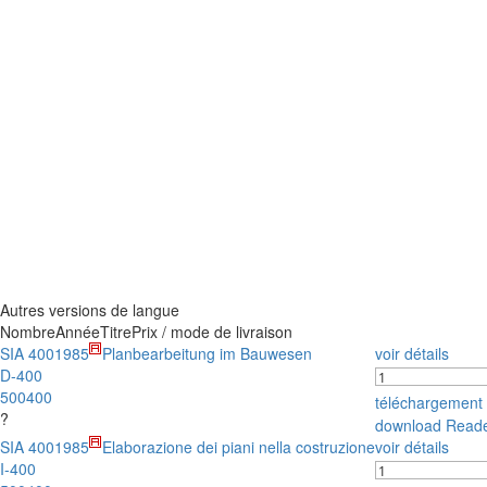
Autres versions de langue
Nombre
Année
Titre
Prix / mode de livraison
SIA 400
1985
Planbearbeitung im Bauwesen
voir détails
D-400
500400
téléchargement
?
download Read
SIA 400
1985
Elaborazione dei piani nella costruzione
voir détails
I-400