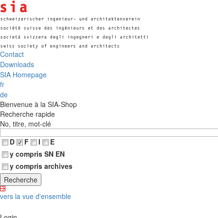
Contact
Downloads
SIA Homepage
fr
de
Bienvenue à la SIA-Shop
Recherche rapide
No, titre, mot-clé
D
F
I
E
y compris SN EN
y compris archives
vers la vue d'ensemble
Login