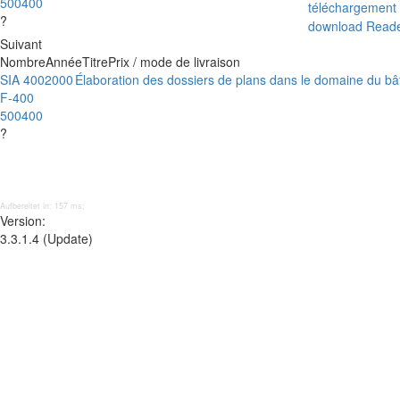
500400
téléchargement
?
download Read
Suivant
Nombre
Année
Titre
Prix / mode de livraison
SIA 400
2000
Élaboration des dossiers de plans dans le domaine du bâ
F-400
500400
?
Aufbereitet in: 157 ms;
Version:
3.3.1.4 (Update)