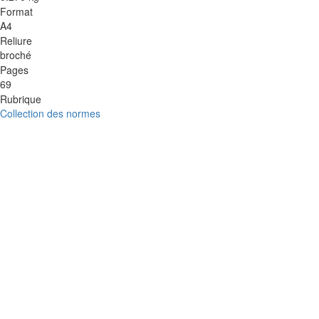
Format
A4
Reliure
broché
Pages
69
Rubrique
Collection des normes