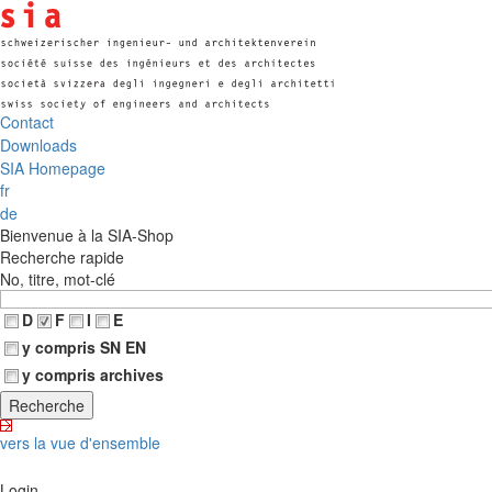
Contact
Downloads
SIA Homepage
fr
de
Bienvenue à la SIA-Shop
Recherche rapide
No, titre, mot-clé
D
F
I
E
y compris SN EN
y compris archives
vers la vue d'ensemble
Login