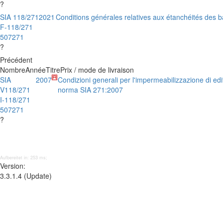
?
SIA 118/271
2021
Conditions générales relatives aux étanchéités des 
F-118/271
507271
?
Précédent
Nombre
Année
Titre
Prix / mode de livraison
SIA
2007
Condizioni generali per l'impermeabilizzazione di edifi
V118/271
norma SIA 271:2007
I-118/271
507271
?
Aufbereitet in: 253 ms;
Version:
3.3.1.4 (Update)