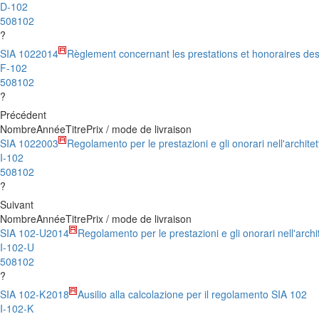
D-102
508102
?
SIA 102
2014
Règlement concernant les prestations et honoraires des
F-102
508102
?
Précédent
Nombre
Année
Titre
Prix / mode de livraison
SIA 102
2003
Regolamento per le prestazioni e gli onorari nell'architet
I-102
508102
?
Suivant
Nombre
Année
Titre
Prix / mode de livraison
SIA 102-U
2014
Regolamento per le prestazioni e gli onorari nell'archi
I-102-U
508102
?
SIA 102-K
2018
Ausilio alla calcolazione per il regolamento SIA 102
I-102-K