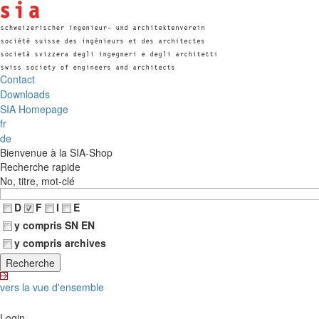
Contact
Downloads
SIA Homepage
fr
de
Bienvenue à la SIA-Shop
Recherche rapide
No, titre, mot-clé
D
F
I
E
y compris SN EN
y compris archives
vers la vue d'ensemble
Login