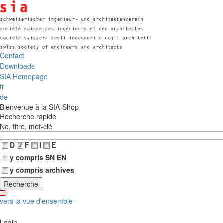
Contact
Downloads
SIA Homepage
fr
de
Bienvenue à la SIA-Shop
Recherche rapide
No, titre, mot-clé
D
F
I
E
y compris SN EN
y compris archives
vers la vue d'ensemble
Login