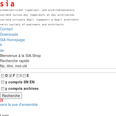
Contact
Downloads
SIA Homepage
fr
de
Bienvenue à la SIA-Shop
Recherche rapide
No, titre, mot-clé
D
F
I
E
y compris SN EN
y compris archives
vers la vue d'ensemble
Login