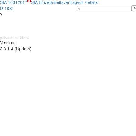
SIA 1031
2017
SIA Einzelarbeitsvertrag
voir détails
D-1031
?
Aufbereitet in: 138 ms;
Version:
3.3.1.4 (Update)