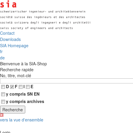
Contact
Downloads
SIA Homepage
fr
de
Bienvenue à la SIA-Shop
Recherche rapide
No, titre, mot-clé
D
F
I
E
y compris SN EN
y compris archives
vers la vue d'ensemble
Login