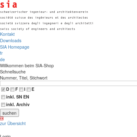
Kontakt
Downloads
SIA Homepage
fr
de
Willkommen beim SIA-Shop
Schnellsuche
Nummer, Titel, Stichwort
D
F
I
E
inkl. SN EN
inkl. Archiv
zur Übersicht
Login