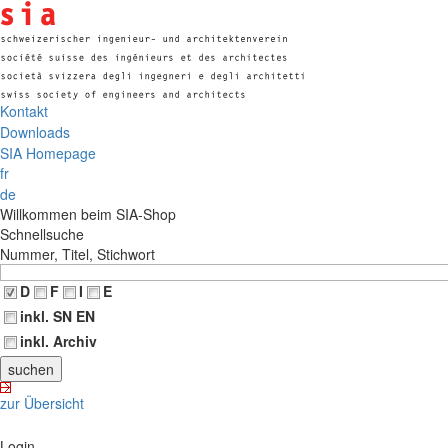
Kontakt
Downloads
SIA Homepage
fr
de
Willkommen beim SIA-Shop
Schnellsuche
Nummer, Titel, Stichwort
D
F
I
E
inkl. SN EN
inkl. Archiv
zur Übersicht
Login