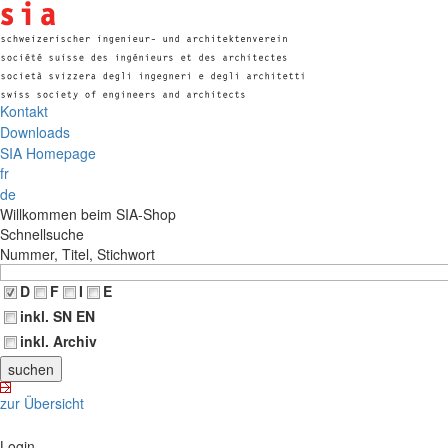
Kontakt
Downloads
SIA Homepage
fr
de
Willkommen beim SIA-Shop
Schnellsuche
Nummer, Titel, Stichwort
D
F
I
E
inkl. SN EN
inkl. Archiv
zur Übersicht
Login