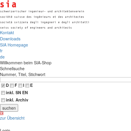
Kontakt
Downloads
SIA Homepage
fr
de
Willkommen beim SIA-Shop
Schnellsuche
Nummer, Titel, Stichwort
D
F
I
E
inkl. SN EN
inkl. Archiv
zur Übersicht
Login