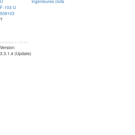
U
ingénieures civils
F-103-U
508103
?
Aufbereitet in: 412 ms;
Version:
3.3.1.4 (Update)