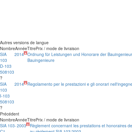
Autres versions de langue
Nombre
Année
Titre
Prix / mode de livraison
SIA
2014
Ordnung für Leistungen und Honorare der Bauingenieu
103
Bauingenieure
D-103
508103
?
SIA
2014
Regolamento per le prestazioni e gli onorari nell'ingegner
103
I-103
508103
?
Précédent
Nombre
Année
Titre
Prix / mode de livraison
SIA 103-
2003
Règlement concernant les prestations et honoraires de
C1
au règlement SIA 103:2003