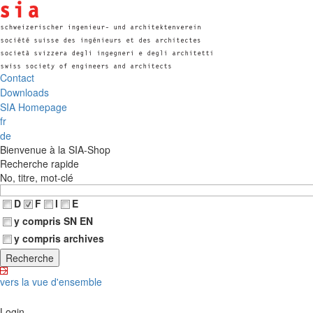
Contact
Downloads
SIA Homepage
fr
de
Bienvenue à la SIA-Shop
Recherche rapide
No, titre, mot-clé
D
F
I
E
y compris SN EN
y compris archives
vers la vue d'ensemble
Login