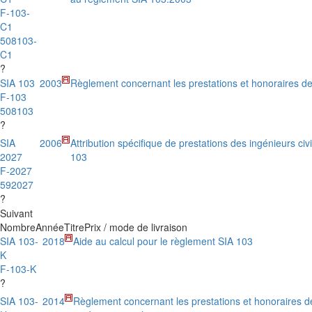
F-103-
C1
508103-
C1
?
SIA 103
2003
Règlement concernant les prestations et honoraires des
F-103
508103
?
SIA
2006
Attribution spécifique de prestations des ingénieurs c
2027
103
F-2027
592027
?
Suivant
Nombre
Année
Titre
Prix / mode de livraison
SIA 103-
2018
Aide au calcul pour le règlement SIA 103
K
F-103-K
?
SIA 103-
2014
Règlement concernant les prestations et honoraires d