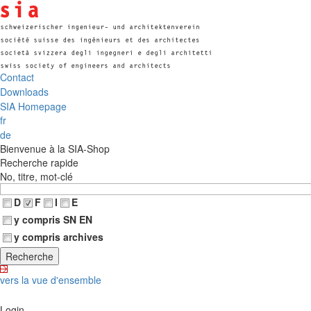
Contact
Downloads
SIA Homepage
fr
de
Bienvenue à la SIA-Shop
Recherche rapide
No, titre, mot-clé
D
F
I
E
y compris SN EN
y compris archives
vers la vue d'ensemble
Login